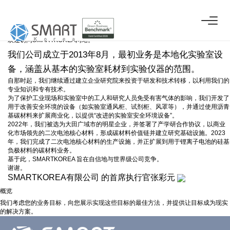
致辞
你好!
欢迎访问
SMARTKOREA
网站。
我们公司成立于2013年8月，最初业务是本地化实验室设
备，涵盖从基本的实验室耗材到实验仪器的范围。
自那时起，我们继续通过建立企业研究院来投资于研发和技术转移，以利用我们的
专业知识和专有技术。
为了保护工业现场和实验室中的工人和研究人员免受有害气体的影响，我们开发了
用于改善安全环境的设备（如实验室通风柜、试剂柜、风罩等），并通过使用沥青
基碳材料来扩展商业化，以提供“改进的实验室安全环境设备”。
2022年，我们被选为大田广域市的明星企业，并签署了产学研合作协议，以商业
化市场领先的二次电池核心材料，形成碳材料价值链并建立研究基础设施。2023
年，我们完成了二次电池核心材料的生产设施，并正扩展到用于锂离子电池的硅基
负极材料的碳材料业务。
基于此，SMARTKOREA 旨在自信地与世界级公司竞争。
谢谢。
SMARTKOREA有限公司 的首席执行官
张彩元
概览
我们考虑您的业务目标，向您展示实现这些目标的最佳方法，并提供让目标成为现实
的解决方案。